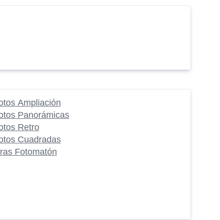
otos Ampliación
otos Panorámicas
otos Retro
otos Cuadradas
iras Fotomatón