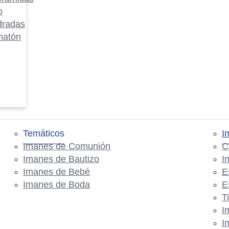
o
dradas
matón
Temáticos
I
Imanes de Comunión
C
Imanes de Bautizo
I
Imanes de Bebé
E
Imanes de Boda
E
T
I
I