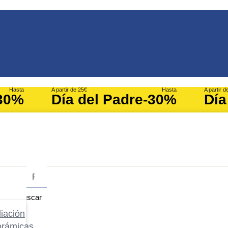
Hasta
A partir de 25€
Hasta
A partir d
30%
Día del Padre
-30%
Día
Buscar
iación
orámicas