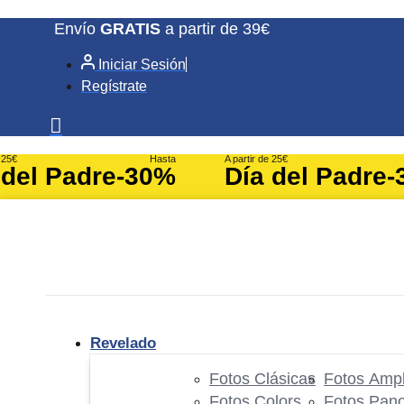
Ir
Envío
GRATIS
a partir de 39€
al
Iniciar Sesión
contenido
Regístrate
e 25€
Hasta
A partir de 25€
 del Padre
-30%
Día del Padre
-
Revelado
Fotos Clásicas
Fotos Ampl
Fotos Colors
Fotos Pan