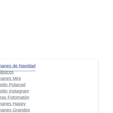
manes de Navidad
lásicos
manes Mini
stilo Polaroid
stilo Instagram
iras Fotomatón
manes Happy
manes Grandes