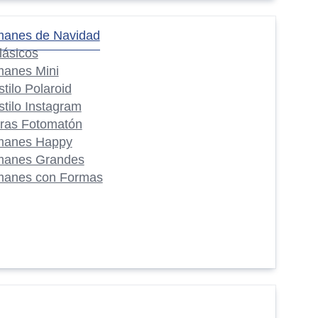
manes de Navidad
lásicos
manes Mini
stilo Polaroid
stilo Instagram
iras Fotomatón
manes Happy
manes Grandes
manes con Formas