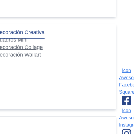
ecoración Creativa
uadros Mini
ecoración Collage
ecoración Wallart
Icon
Awes
Faceb
Squar
Icon
Awes
Instag