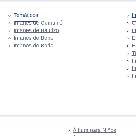
Temáticos
I
Imanes de Comunión
C
Imanes de Bautizo
I
Imanes de Bebé
E
Imanes de Boda
E
T
I
I
I
Álbum para Niños