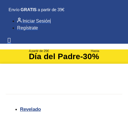
Ir
Envío
GRATIS
a partir de 39€
al
contenido
Iniciar Sesión
Regístrate
A partir de 25€
Hasta
Día del Padre
-30%
Revelado