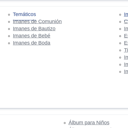
Temáticos
I
Imanes de Comunión
C
Imanes de Bautizo
I
Imanes de Bebé
E
Imanes de Boda
E
T
I
I
I
Álbum para Niños