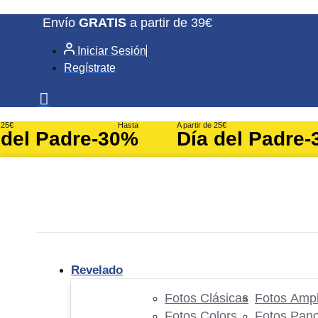
Ir
Envío
GRATIS
a partir de 39€
al
Iniciar Sesión
contenido
Regístrate
e 25€
Hasta
A partir de 25€
 del Padre
-30%
Día del Padre
-
Revelado
Fotos Clásicas
Fotos Ampl
Fotos Colors
Fotos Pan