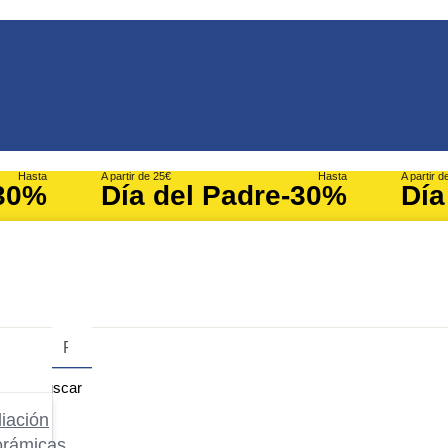
Hasta
A partir de 25€
Hasta
A partir d
30%
Día del Padre
-30%
Día
Buscar
iación
orámicas