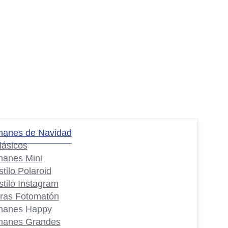
manes de Navidad
lásicos
manes Mini
stilo Polaroid
stilo Instagram
iras Fotomatón
manes Happy
manes Grandes