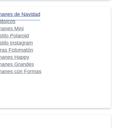
manes de Navidad
lásicos
manes Mini
stilo Polaroid
stilo Instagram
iras Fotomatón
manes Happy
manes Grandes
manes con Formas