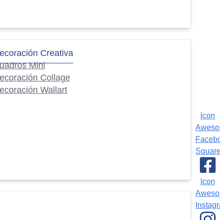
ecoración Creativa
uadros Mini
ecoración Collage
ecoración Wallart
Icon
Awes
Faceb
Squar
Icon
Awes
Instag