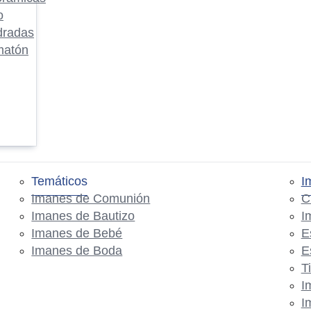
o
dradas
matón
Temáticos
I
Imanes de Comunión
C
Imanes de Bautizo
I
Imanes de Bebé
E
Imanes de Boda
E
T
I
I