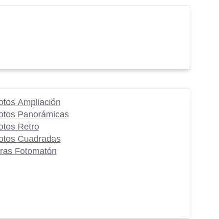
otos Ampliación
otos Panorámicas
otos Retro
otos Cuadradas
iras Fotomatón