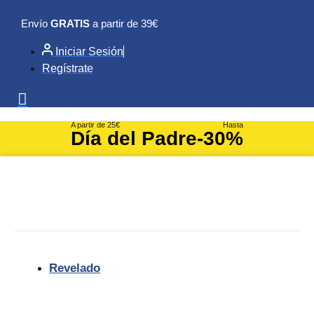
Ir
Envío
GRATIS
a partir de 39€
al
contenido
Iniciar Sesión
Regístrate
A partir de 25€
Hasta
Día del Padre
-30%
Revelado