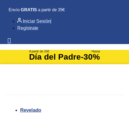
Ir
Envío
GRATIS
a partir de 39€
al
contenido
Iniciar Sesión
Regístrate
A partir de 25€
Hasta
Día del Padre
-30%
Revelado