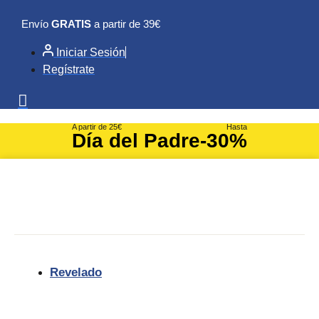
Ir
Envío
GRATIS
a partir de 39€
al
contenido
Iniciar Sesión
Regístrate
A partir de 25€
Hasta
Día del Padre
-30%
Revelado