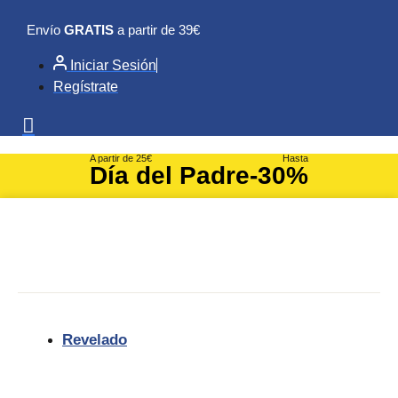
Ir
Envío
GRATIS
a partir de 39€
al
contenido
Iniciar Sesión
Regístrate
A partir de 25€
Hasta
Día del Padre
-30%
Revelado