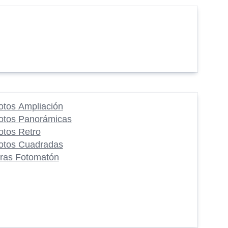
otos Ampliación
otos Panorámicas
otos Retro
otos Cuadradas
iras Fotomatón