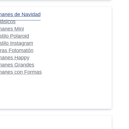
manes de Navidad
lásicos
manes Mini
stilo Polaroid
stilo Instagram
iras Fotomatón
manes Happy
manes Grandes
manes con Formas