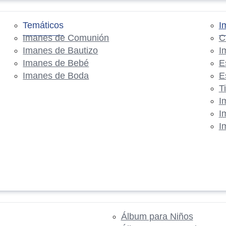
Temáticos
I
Imanes de Comunión
C
Imanes de Bautizo
I
Imanes de Bebé
E
Imanes de Boda
E
T
I
I
I
Álbum para Niños