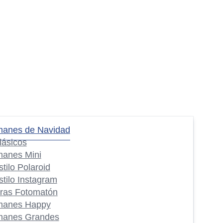
manes de Navidad
lásicos
manes Mini
stilo Polaroid
stilo Instagram
iras Fotomatón
manes Happy
manes Grandes