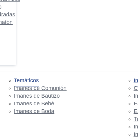
o
dradas
matón
Temáticos
I
Imanes de Comunión
C
Imanes de Bautizo
I
Imanes de Bebé
E
Imanes de Boda
E
T
I
I