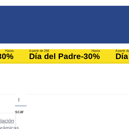
Hasta
A partir de 25€
Hasta
A partir d
30%
Día del Padre
-30%
Día
Buscar
iación
orámicas