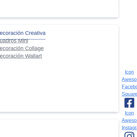
ecoración Creativa
uadros Mini
ecoración Collage
ecoración Wallart
Icon
Awes
Faceb
Squar
Icon
Awes
Instag