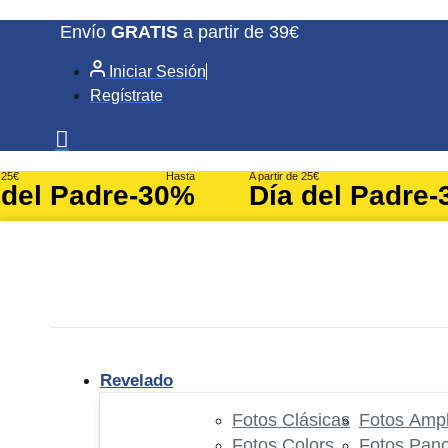
Ir
Envío
GRATIS
a partir de 39€
al
Iniciar Sesión
contenido
Regístrate
e 25€
Hasta
A partir de 25€
 del Padre
-30%
Día del Padre
-
Revelado
Fotos Clásicas
Fotos Ampl
Fotos Colors
Fotos Pan