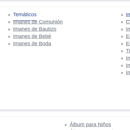
Temáticos
I
Imanes de Comunión
C
Imanes de Bautizo
I
Imanes de Bebé
E
Imanes de Boda
E
T
I
I
I
Álbum para Niños