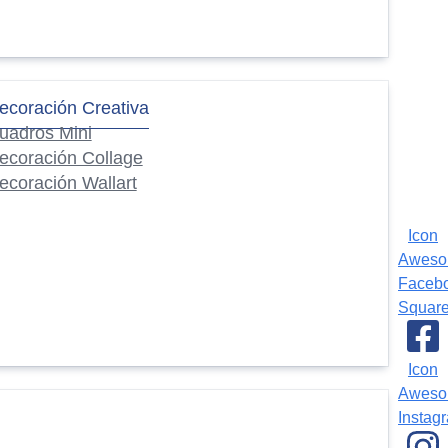
ecoración Creativa
uadros Mini
ecoración Collage
ecoración Wallart
Icon
Awes
Faceb
Squar
Icon
Awes
Instag