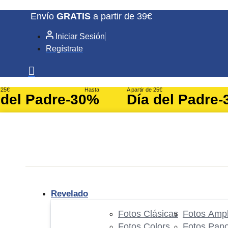
Ir
Envío
GRATIS
a partir de 39€
al
Iniciar Sesión
contenido
Regístrate
e 25€
Hasta
A partir de 25€
 del Padre
-30%
Día del Padre
-
Revelado
Fotos Clásicas
Fotos Ampl
Fotos Colors
Fotos Pan