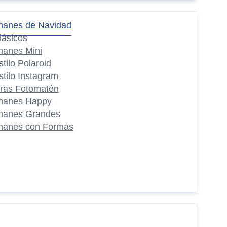
manes de Navidad
lásicos
manes Mini
stilo Polaroid
stilo Instagram
iras Fotomatón
manes Happy
manes Grandes
manes con Formas