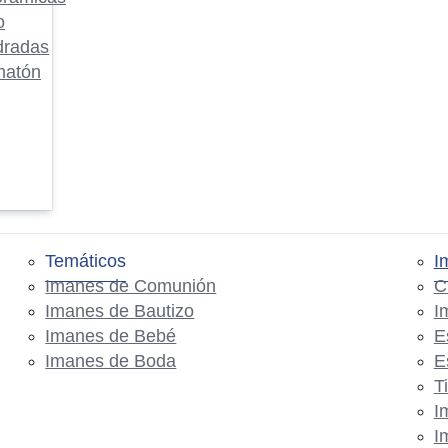
o
dradas
matón
Temáticos
I
Imanes de Comunión
C
Imanes de Bautizo
I
Imanes de Bebé
E
Imanes de Boda
E
T
I
I