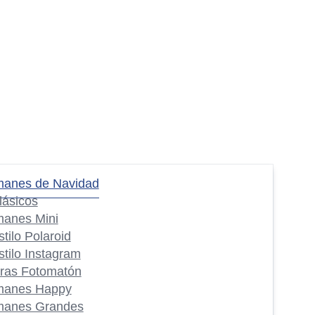
manes de Navidad
lásicos
manes Mini
stilo Polaroid
stilo Instagram
iras Fotomatón
manes Happy
manes Grandes