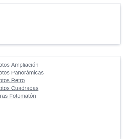
otos Ampliación
otos Panorámicas
otos Retro
otos Cuadradas
iras Fotomatón