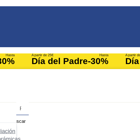
Hasta
A partir de 25€
Hasta
A partir d
30%
Día del Padre
-30%
Día
Buscar
iación
orámicas