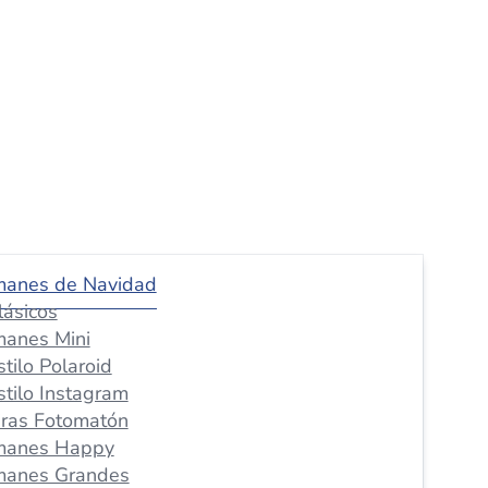
manes de Navidad
lásicos
manes Mini
stilo Polaroid
stilo Instagram
iras Fotomatón
manes Happy
manes Grandes