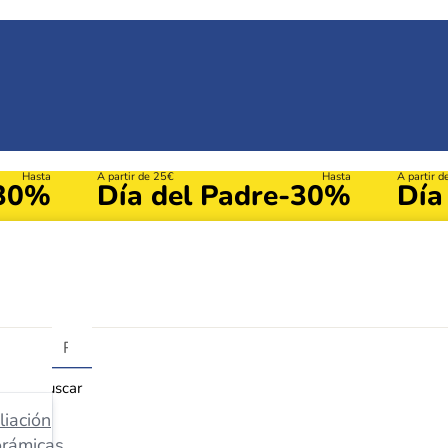
Hasta
A partir de 25€
Hasta
A partir 
30%
Día del Padre
-30%
Día
Buscar
iación
orámicas