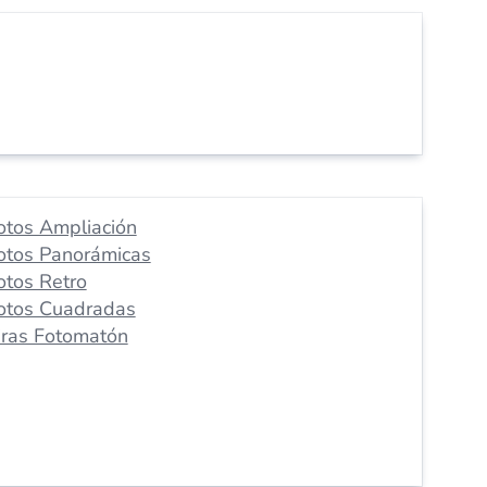
otos Ampliación
otos Panorámicas
otos Retro
otos Cuadradas
iras Fotomatón