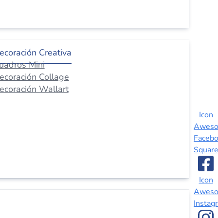
ecoración Creativa
uadros Mini
ecoración Collage
ecoración Wallart
Icon
Awes
Faceb
Squar
Icon
Awes
Instag