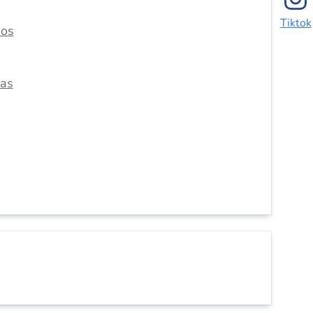
Tiktok
dos
das