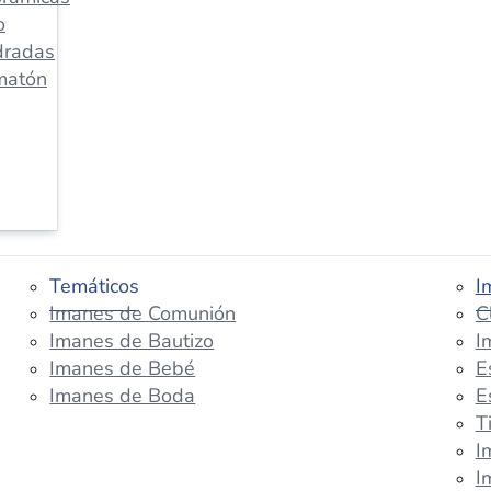
o
dradas
matón
Temáticos
I
Imanes de Comunión
C
Imanes de Bautizo
I
Imanes de Bebé
E
Imanes de Boda
E
T
I
I