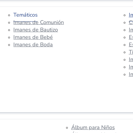
Temáticos
I
Imanes de Comunión
C
Imanes de Bautizo
I
Imanes de Bebé
E
Imanes de Boda
E
T
I
I
I
Álbum para Niños