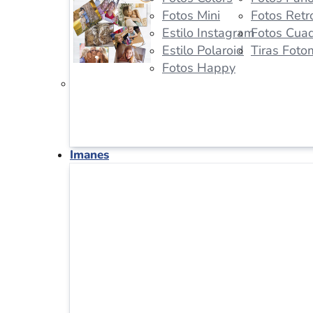
Fotos Mini
Fotos Retr
Estilo Instagram
Fotos Cua
Estilo Polaroid
Tiras Foto
Fotos Happy
Imanes