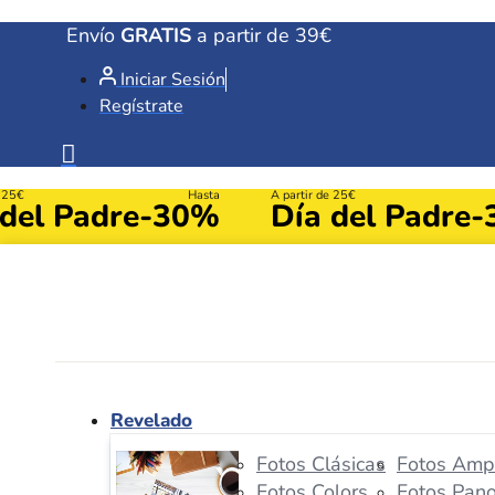
Ir
Envío
GRATIS
a partir de 39€
al
Iniciar Sesión
contenido
Regístrate
e 25€
Hasta
A partir de 25€
 del Padre
-30%
Día del Padre
-
Revelado
Fotos Clásicas
Fotos Ampl
Fotos Colors
Fotos Pan