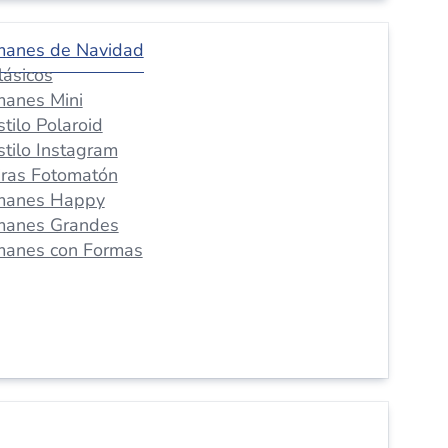
manes de Navidad
lásicos
manes Mini
stilo Polaroid
stilo Instagram
iras Fotomatón
manes Happy
manes Grandes
manes con Formas