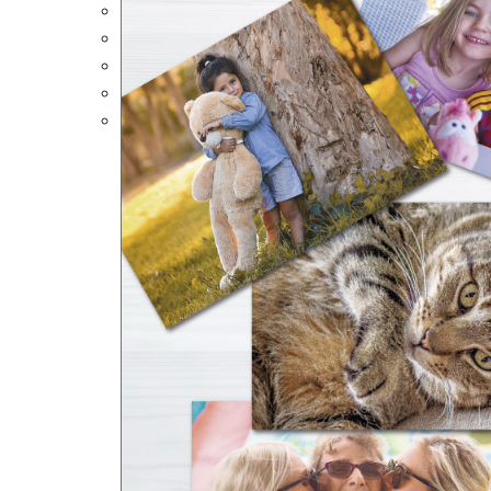
Portalápices Personalizados
Puzles Personalizados
Juegos de Mesa
Alfombrillas Personalizadas
Lámparas LED