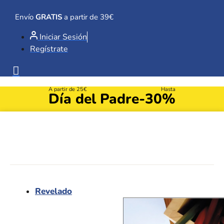
Ir
al
Envío
GRATIS
a partir de 39€
contenido
Iniciar Sesión
Regístrate
A partir de 25€
Hasta
Día del Padre
-30%
Revelado