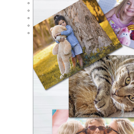
Portalápices Personalizados
Puzles Personalizados
Juegos de Mesa
Alfombrillas Personalizadas
Lámparas LED