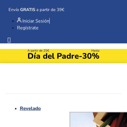
Ir
al
Envío
GRATIS
a partir de 39€
contenido
Iniciar Sesión
Regístrate
A partir de 25€
Hasta
Día del Padre
-30%
Revelado