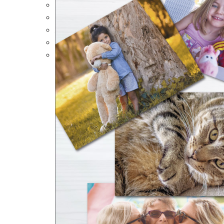
Portalápices Personalizados
Puzles Personalizados
Juegos de Mesa
Alfombrillas Personalizadas
Lámparas LED