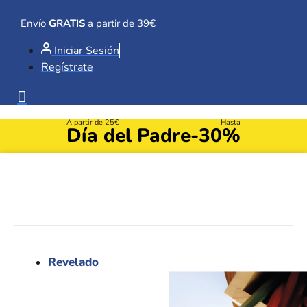
Ir
al
Envío
GRATIS
a partir de 39€
contenido
Iniciar Sesión
Regístrate
A partir de 25€
Hasta
Día del Padre
-30%
Revelado