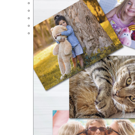
Portalápices Personalizados
Puzles Personalizados
Juegos de Mesa
Alfombrillas Personalizadas
Lámparas LED