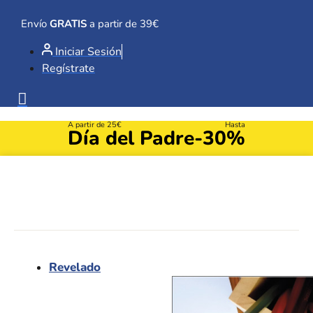
Ir
al
Envío
GRATIS
a partir de 39€
contenido
Iniciar Sesión
Regístrate
A partir de 25€
Hasta
Día del Padre
-30%
Revelado