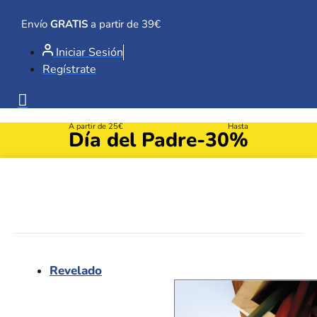
Ir
al
Envío
GRATIS
a partir de 39€
contenido
Iniciar Sesión
Regístrate
A partir de 25€
Hasta
Día del Padre
-30%
Revelado