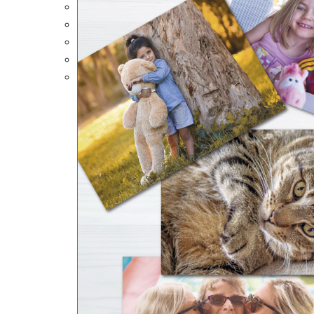
Portalápices Personalizados
Puzles Personalizados
Juegos de Mesa
Alfombrillas Personalizadas
Lámparas LED