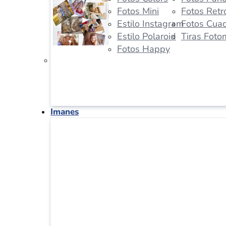
Fotos Mini
Fotos Retr
Estilo Instagram
Fotos Cua
Estilo Polaroid
Tiras Foto
Fotos Happy
Imanes