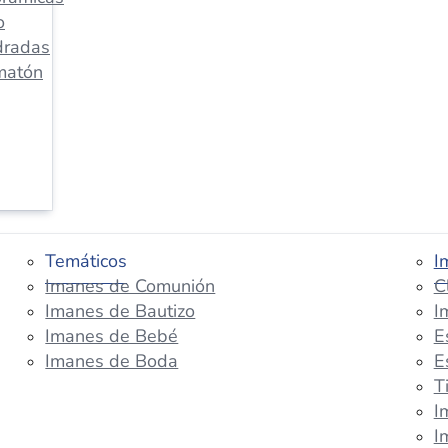
o
dradas
matón
Temáticos
I
Imanes de Comunión
C
Imanes de Bautizo
I
Imanes de Bebé
E
Imanes de Boda
E
T
I
I