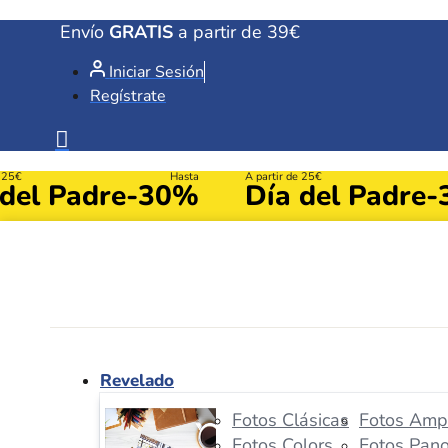
Ir
Envío
GRATIS
a partir de 39€
al
Iniciar Sesión
contenido
Regístrate
e 25€
Hasta
A partir de 25€
 del Padre
-30%
Día del Padre
-
Revelado
Fotos Clásicas
Fotos Ampl
Fotos Colors
Fotos Pan