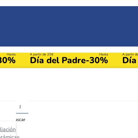
Hasta
A partir de 25€
Hasta
A partir 
30%
Día del Padre
-30%
Día
Buscar
iación
orámicas