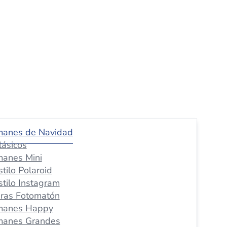
manes de Navidad
lásicos
manes Mini
stilo Polaroid
stilo Instagram
iras Fotomatón
manes Happy
manes Grandes