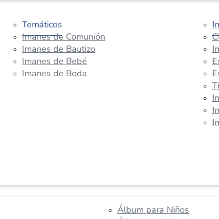
Temáticos
I
Imanes de Comunión
C
Imanes de Bautizo
I
Imanes de Bebé
E
Imanes de Boda
E
T
I
I
I
Álbum para Niños