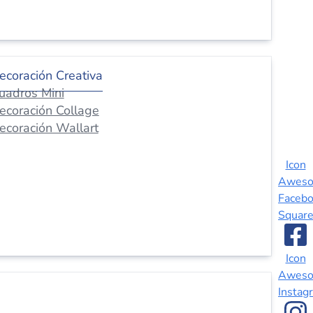
ecoración Creativa
uadros Mini
ecoración Collage
ecoración Wallart
Icon
Awes
Faceb
Squar
Icon
Awes
Instag