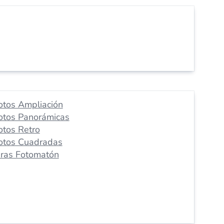
otos Ampliación
otos Panorámicas
otos Retro
otos Cuadradas
iras Fotomatón