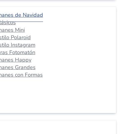
manes de Navidad
lásicos
manes Mini
stilo Polaroid
stilo Instagram
iras Fotomatón
manes Happy
manes Grandes
manes con Formas