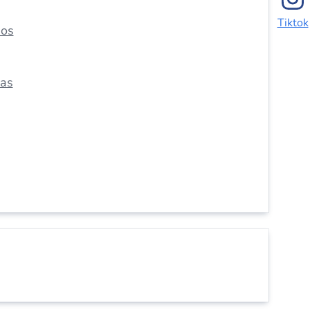
Tiktok
dos
das