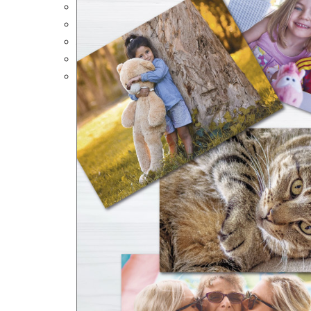
Portalápices Personalizados
Puzles Personalizados
Juegos de Mesa
Alfombrillas Personalizadas
Lámparas LED