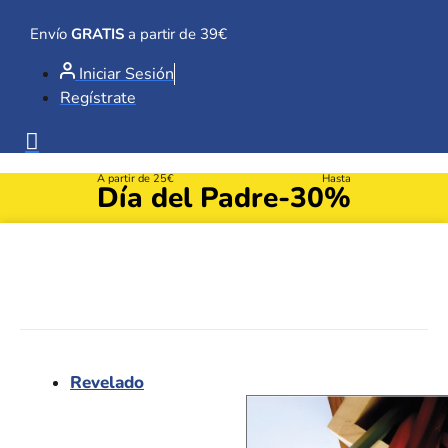
Ir
al
Envío
GRATIS
a partir de 39€
contenido
Iniciar Sesión
Regístrate
A partir de 25€
Hasta
Día del Padre
-30%
Revelado