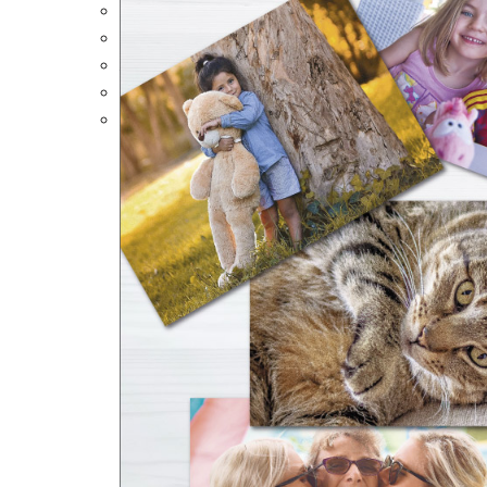
Portalápices Personalizados
Puzles Personalizados
Juegos de Mesa
Alfombrillas Personalizadas
Lámparas LED