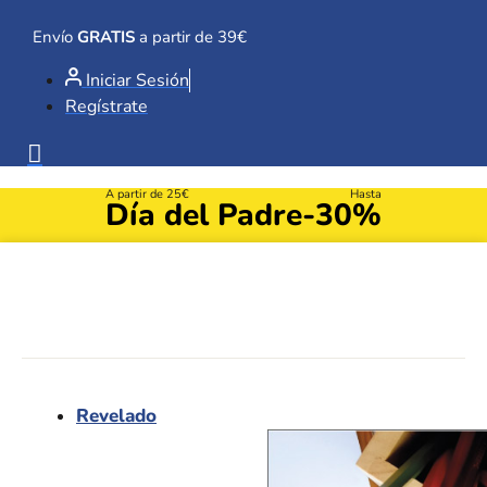
Ir
al
Envío
GRATIS
a partir de 39€
contenido
Iniciar Sesión
Regístrate
A partir de 25€
Hasta
Día del Padre
-30%
Revelado