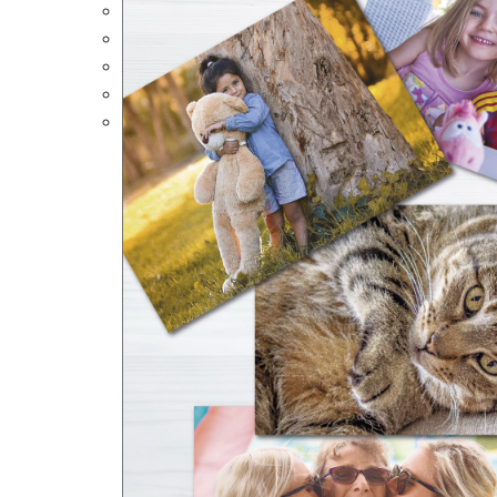
Portalápices Personalizados
Puzles Personalizados
Juegos de Mesa
Alfombrillas Personalizadas
Lámparas LED