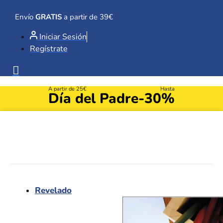
Ir
al
Envío
GRATIS
a partir de 39€
contenido
Iniciar Sesión
Regístrate
A partir de 25€
Hasta
Día del Padre
-30%
Revelado