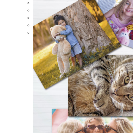
Portalápices Personalizados
Puzles Personalizados
Juegos de Mesa
Alfombrillas Personalizadas
Lámparas LED