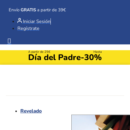
Ir
al
Envío
GRATIS
a partir de 39€
contenido
Iniciar Sesión
Regístrate
A partir de 25€
Hasta
Día del Padre
-30%
Revelado