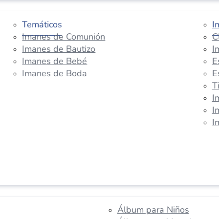
Temáticos
I
Imanes de Comunión
C
Imanes de Bautizo
I
Imanes de Bebé
E
Imanes de Boda
E
T
I
I
I
Álbum para Niños