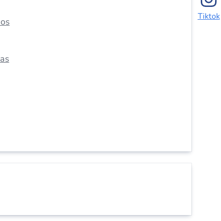
Tiktok
dos
das