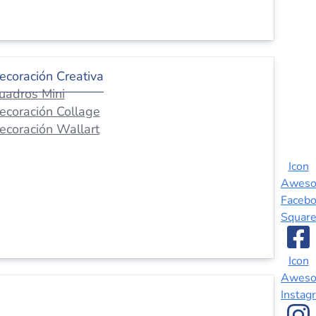
ecoración Creativa
uadros Mini
ecoración Collage
ecoración Wallart
Icon
Awes
Faceb
Squar
Icon
Awes
Instag