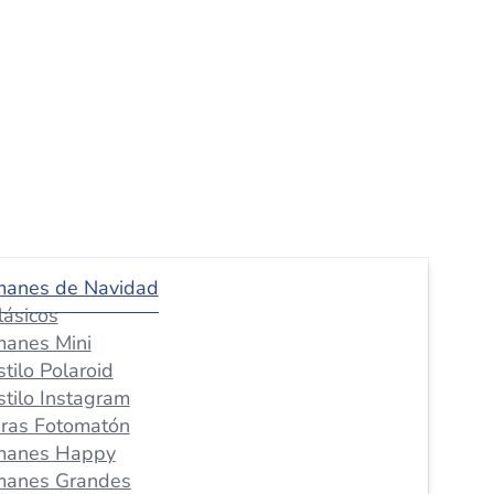
manes de Navidad
lásicos
manes Mini
stilo Polaroid
stilo Instagram
iras Fotomatón
manes Happy
manes Grandes