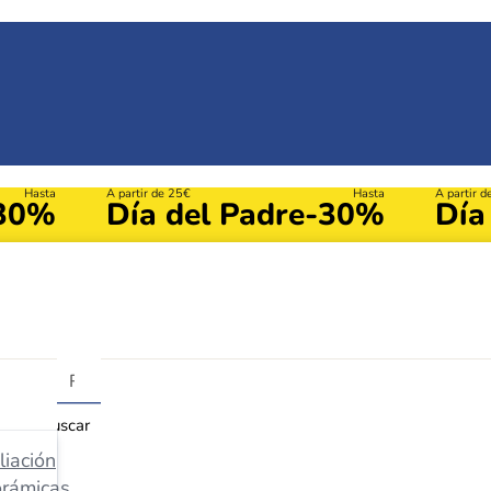
Hasta
A partir de 25€
Hasta
A partir 
30%
Día del Padre
-30%
Día
Buscar
iación
orámicas