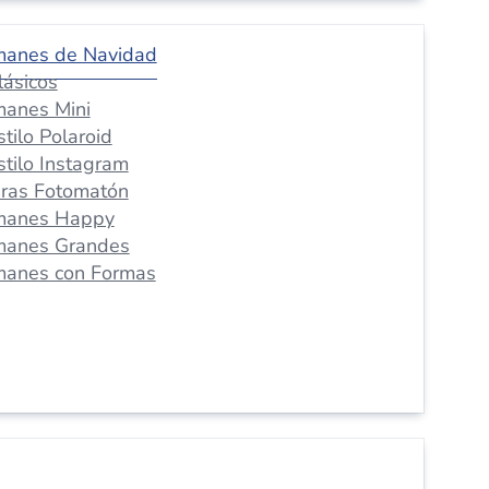
manes de Navidad
lásicos
manes Mini
stilo Polaroid
stilo Instagram
iras Fotomatón
manes Happy
manes Grandes
manes con Formas