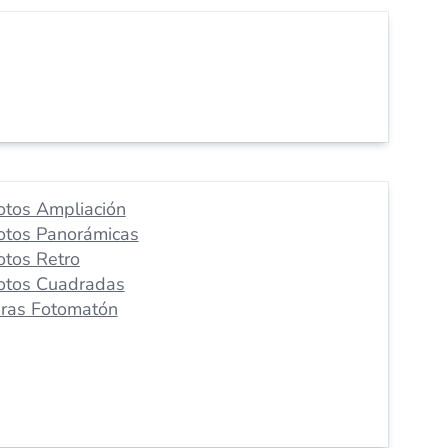
otos Ampliación
otos Panorámicas
otos Retro
otos Cuadradas
iras Fotomatón