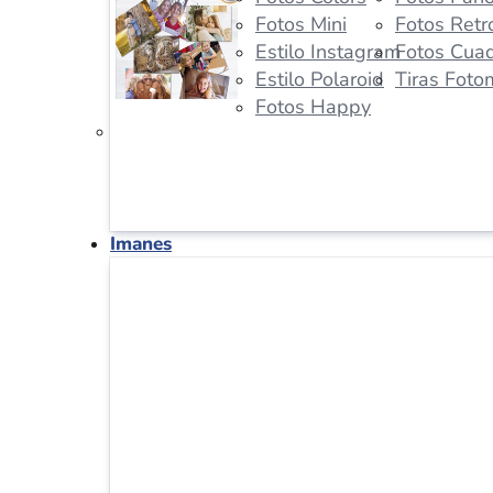
Fotos Mini
Fotos Retr
Estilo Instagram
Fotos Cua
Estilo Polaroid
Tiras Foto
Fotos Happy
Imanes