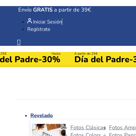
Ir
Envío
GRATIS
a partir de 39€
al
Iniciar Sesión
contenido
Regístrate
e 25€
Hasta
A partir de 25€
 del Padre
-30%
Día del Padre
-
Revelado
Fotos Clásicas
Fotos Ampl
Fotos Colors
Fotos Pan