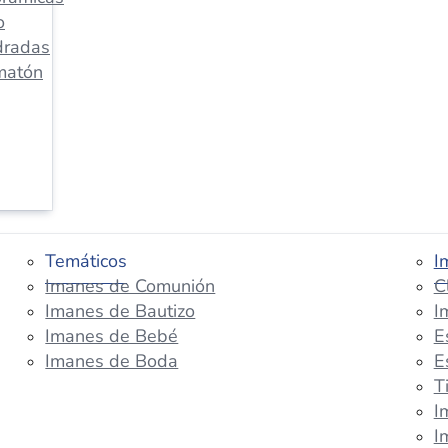
o
dradas
matón
Temáticos
I
Imanes de Comunión
C
Imanes de Bautizo
I
Imanes de Bebé
E
Imanes de Boda
E
T
I
I