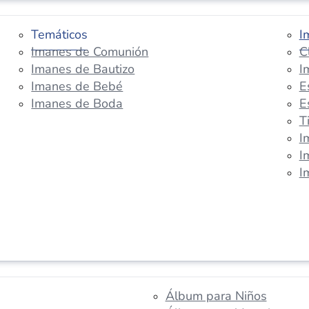
Temáticos
I
Imanes de Comunión
C
Imanes de Bautizo
I
Imanes de Bebé
E
Imanes de Boda
E
T
I
I
I
Álbum para Niños