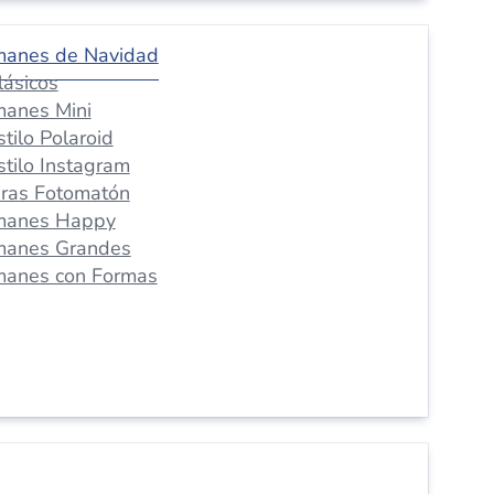
manes de Navidad
lásicos
manes Mini
stilo Polaroid
stilo Instagram
iras Fotomatón
manes Happy
manes Grandes
manes con Formas