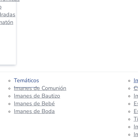
o
dradas
matón
Temáticos
I
Imanes de Comunión
C
Imanes de Bautizo
I
Imanes de Bebé
E
Imanes de Boda
E
T
I
I