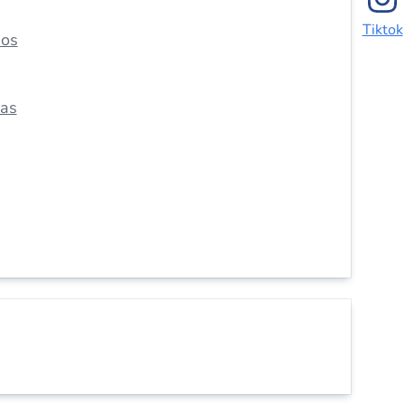
Tiktok
dos
das