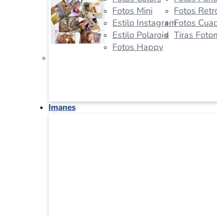
Fotos Mini
Fotos Retr
Estilo Instagram
Fotos Cua
Estilo Polaroid
Tiras Foto
Fotos Happy
Imanes