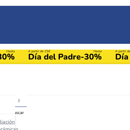
Hasta
A partir de 25€
Hasta
A partir 
30%
Día del Padre
-30%
Día
Buscar
iación
orámicas