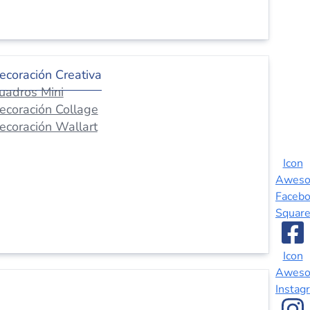
ecoración Creativa
uadros Mini
ecoración Collage
ecoración Wallart
Icon
Awes
Faceb
Squar
Icon
Awes
Instag