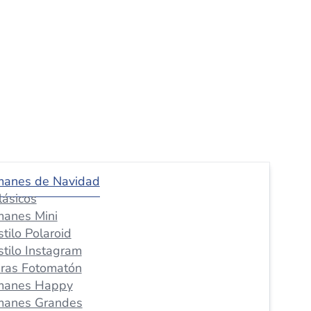
manes de Navidad
lásicos
manes Mini
stilo Polaroid
stilo Instagram
iras Fotomatón
manes Happy
manes Grandes