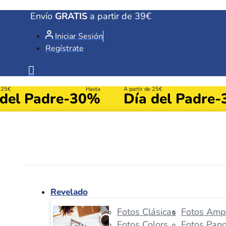
Ir
Envío
GRATIS
a partir de 39€
al
Iniciar Sesión
contenido
Regístrate
e 25€
Hasta
A partir de 25€
 del Padre
-30%
Día del Padre
-
Revelado
Fotos Clásicas
Fotos Ampl
Fotos Colors
Fotos Pan