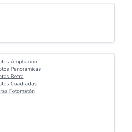
otos Ampliación
otos Panorámicas
otos Retro
otos Cuadradas
iras Fotomatón