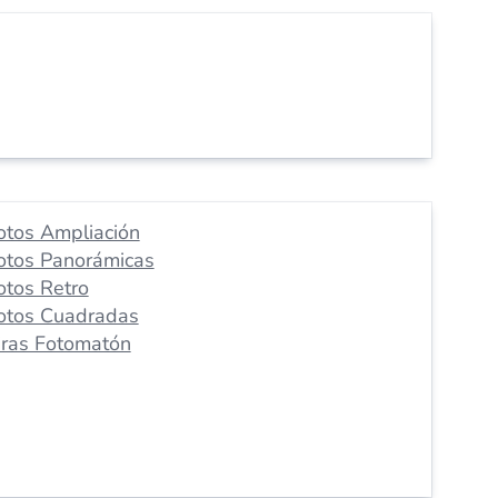
otos Ampliación
otos Panorámicas
otos Retro
otos Cuadradas
iras Fotomatón