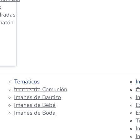
o
dradas
matón
Temáticos
I
Imanes de Comunión
C
Imanes de Bautizo
I
Imanes de Bebé
E
Imanes de Boda
E
T
I
I