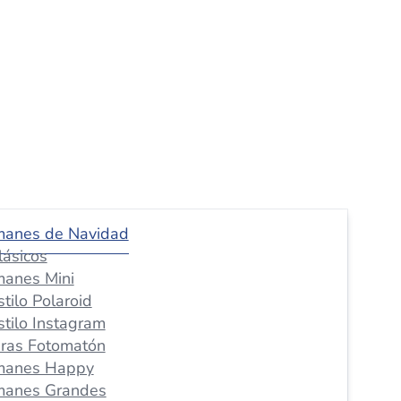
manes de Navidad
lásicos
manes Mini
stilo Polaroid
stilo Instagram
iras Fotomatón
manes Happy
manes Grandes