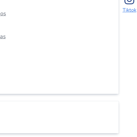
Tiktok
dos
das