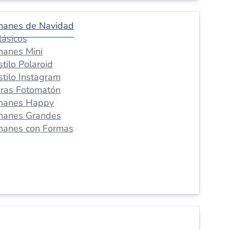
manes de Navidad
lásicos
manes Mini
stilo Polaroid
stilo Instagram
iras Fotomatón
manes Happy
manes Grandes
manes con Formas