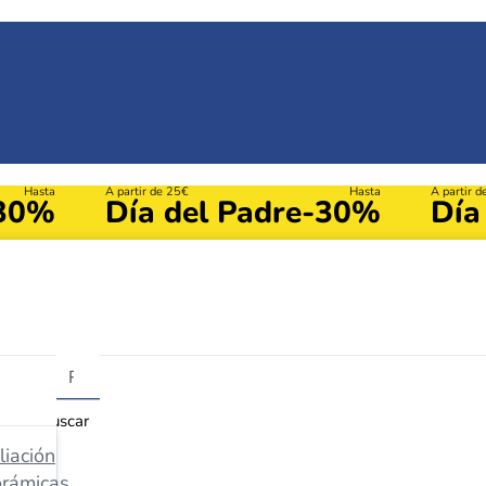
Hasta
A partir de 25€
Hasta
A partir 
30%
Día del Padre
-30%
Día
Buscar
iación
orámicas