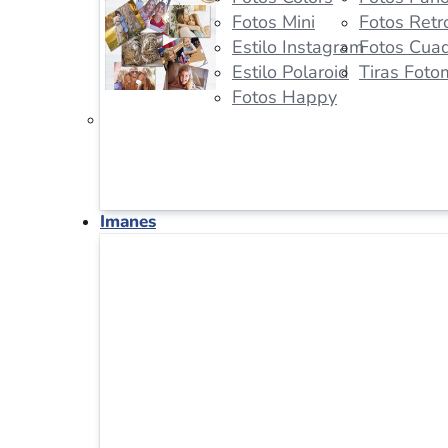
Fotos Mini
Fotos Retr
Estilo Instagram
Fotos Cua
Estilo Polaroid
Tiras Foto
Fotos Happy
Imanes