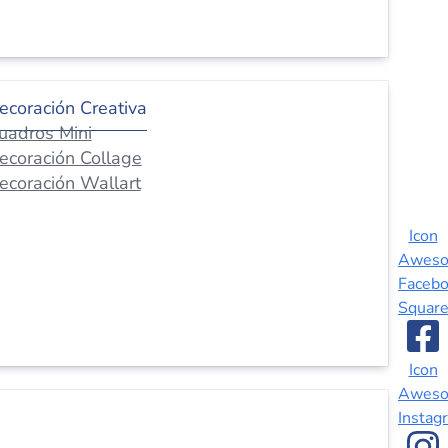
ecoración Creativa
uadros Mini
ecoración Collage
ecoración Wallart
Icon
Awes
Faceb
Squar
Icon
Awes
Instag