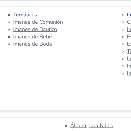
Temáticos
I
Imanes de Comunión
C
Imanes de Bautizo
I
Imanes de Bebé
E
Imanes de Boda
E
T
I
I
I
Álbum para Niños