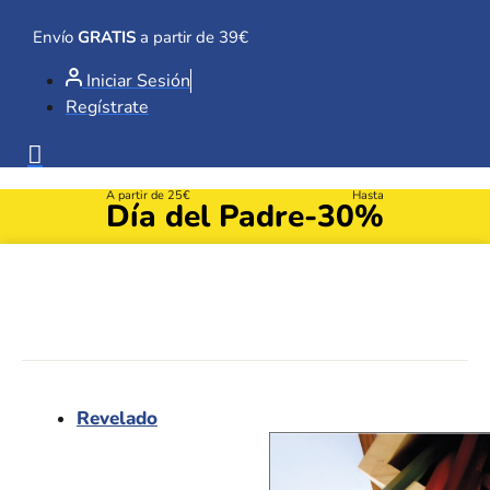
Ir
al
Envío
GRATIS
a partir de 39€
contenido
Iniciar Sesión
Regístrate
A partir de 25€
Hasta
Día del Padre
-30%
Revelado