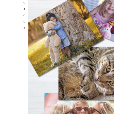
Portalápices Personalizados
Puzles Personalizados
Juegos de Mesa
Alfombrillas Personalizadas
Lámparas LED