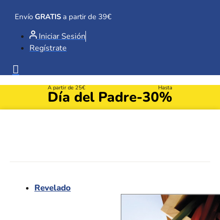
Ir
al
Envío
GRATIS
a partir de 39€
contenido
Iniciar Sesión
Regístrate
A partir de 25€
Hasta
Día del Padre
-30%
Revelado