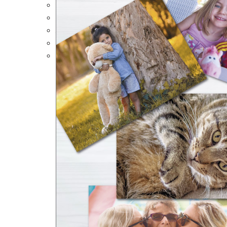
Portalápices Personalizados
Puzles Personalizados
Juegos de Mesa
Alfombrillas Personalizadas
Lámparas LED