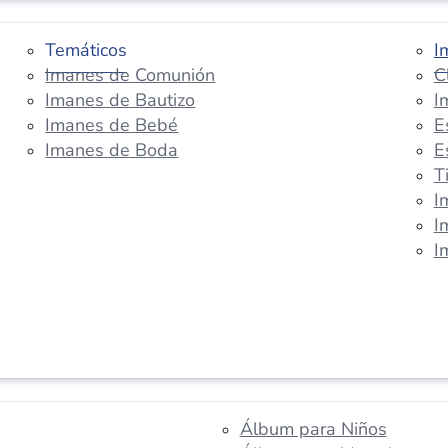
Temáticos
I
Imanes de Comunión
C
Imanes de Bautizo
I
Imanes de Bebé
E
Imanes de Boda
E
T
I
I
I
Álbum para Niños