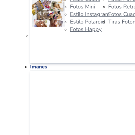
Fotos Mini
Fotos Retr
Estilo Instagram
Fotos Cua
Estilo Polaroid
Tiras Foto
Fotos Happy
Imanes