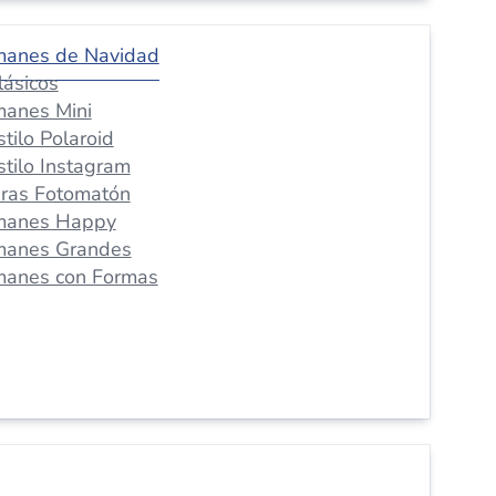
manes de Navidad
lásicos
manes Mini
stilo Polaroid
stilo Instagram
iras Fotomatón
manes Happy
manes Grandes
manes con Formas