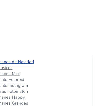
manes de Navidad
lásicos
manes Mini
stilo Polaroid
stilo Instagram
iras Fotomatón
manes Happy
manes Grandes