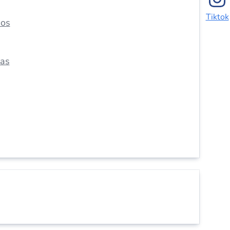
Tiktok
dos
das