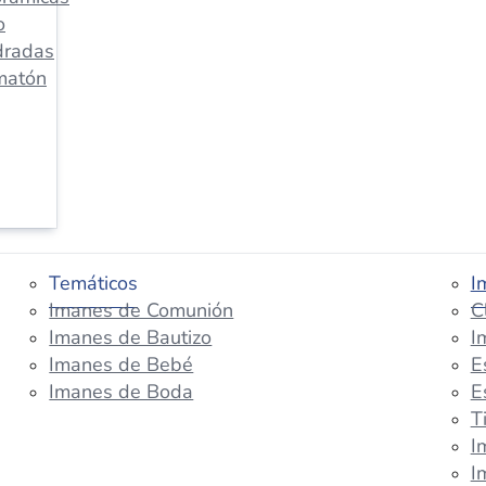
o
dradas
matón
Temáticos
I
Imanes de Comunión
C
Imanes de Bautizo
I
Imanes de Bebé
E
Imanes de Boda
E
T
I
I