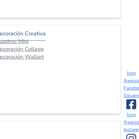
ecoración Creativa
uadros Mini
ecoración Collage
ecoración Wallart
Icon
Awes
Faceb
Squar
Icon
Awes
Instag