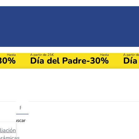
Hasta
A partir de 25€
Hasta
A partir 
30%
Día del Padre
-30%
Día
Buscar
iación
orámicas