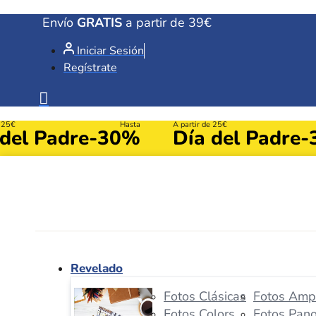
Ir
Envío
GRATIS
a partir de 39€
al
Iniciar Sesión
contenido
Regístrate
e 25€
Hasta
A partir de 25€
 del Padre
-30%
Día del Padre
-
Revelado
Fotos Clásicas
Fotos Ampl
Fotos Colors
Fotos Pan