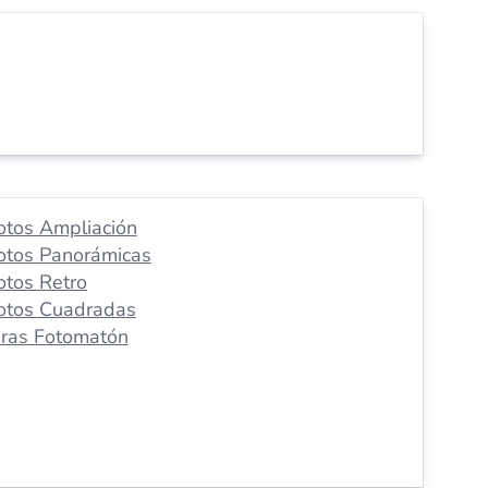
otos Ampliación
otos Panorámicas
otos Retro
otos Cuadradas
iras Fotomatón