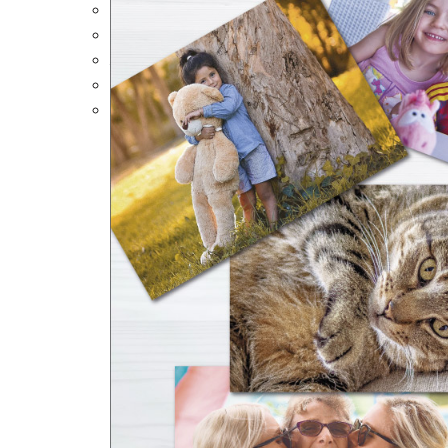
Portalápices Personalizados
Puzles Personalizados
Juegos de Mesa
Alfombrillas Personalizadas
Lámparas LED