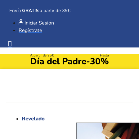
Ir
al
Envío
GRATIS
a partir de 39€
contenido
Iniciar Sesión
Regístrate
A partir de 25€
Hasta
Día del Padre
-30%
Revelado