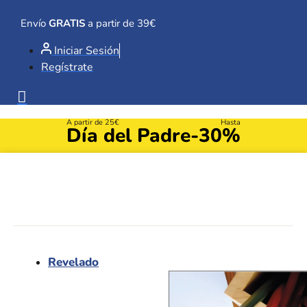
Ir
al
Envío
GRATIS
a partir de 39€
contenido
Iniciar Sesión
Regístrate
A partir de 25€
Hasta
Día del Padre
-30%
Revelado