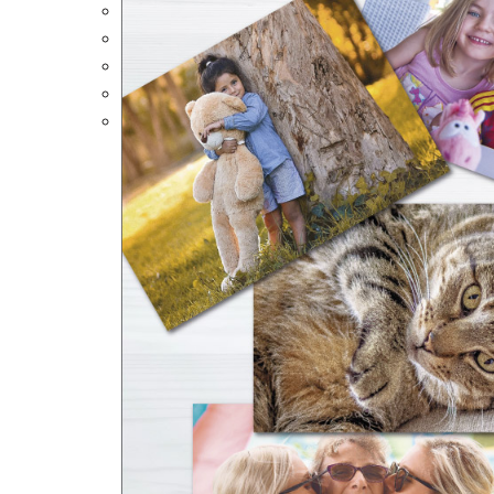
Portalápices Personalizados
Puzles Personalizados
Juegos de Mesa
Alfombrillas Personalizadas
Lámparas LED