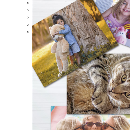
Portalápices Personalizados
Puzles Personalizados
Juegos de Mesa
Alfombrillas Personalizadas
Lámparas LED