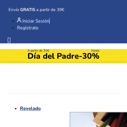
Ir
al
Envío
GRATIS
a partir de 39€
contenido
Iniciar Sesión
Regístrate
A partir de 25€
Hasta
Día del Padre
-30%
Revelado