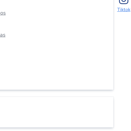
Tiktok
dos
das