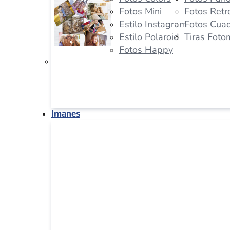
Fotos Mini
Fotos Retr
Estilo Instagram
Fotos Cua
Estilo Polaroid
Tiras Foto
Fotos Happy
Imanes