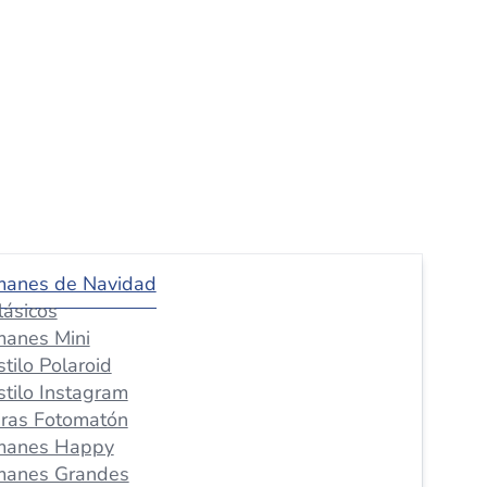
manes de Navidad
lásicos
manes Mini
stilo Polaroid
stilo Instagram
iras Fotomatón
manes Happy
manes Grandes