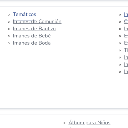
Temáticos
I
Imanes de Comunión
C
Imanes de Bautizo
I
Imanes de Bebé
E
Imanes de Boda
E
T
I
I
I
Álbum para Niños