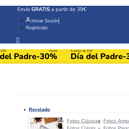
Ir
Envío
GRATIS
a partir de 39€
al
Iniciar Sesión
contenido
Regístrate
e 25€
Hasta
A partir de 25€
 del Padre
-30%
Día del Padre
-
Revelado
Fotos Clásicas
Fotos Ampl
Fotos Colors
Fotos Pan