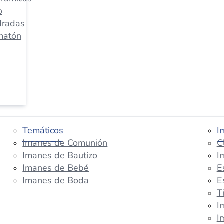
o
dradas
matón
Temáticos
I
Imanes de Comunión
C
Imanes de Bautizo
I
Imanes de Bebé
E
Imanes de Boda
E
T
I
I