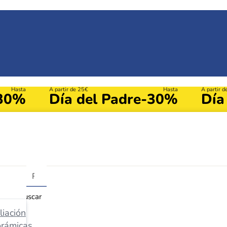
Hasta
A partir de 25€
Hasta
A partir 
30%
Día del Padre
-30%
Día
Buscar
iación
orámicas