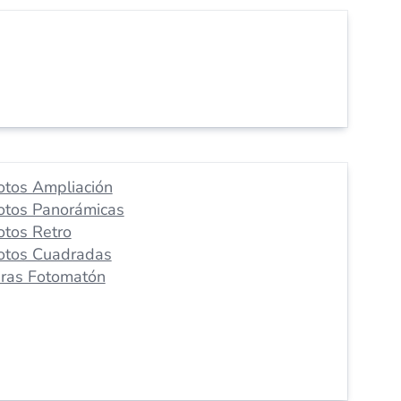
otos Ampliación
otos Panorámicas
otos Retro
otos Cuadradas
iras Fotomatón