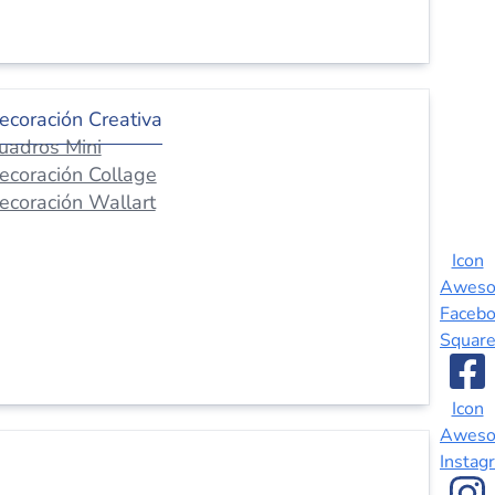
ecoración Creativa
uadros Mini
ecoración Collage
ecoración Wallart
Icon
Awes
Faceb
Squar
Icon
Awes
Instag