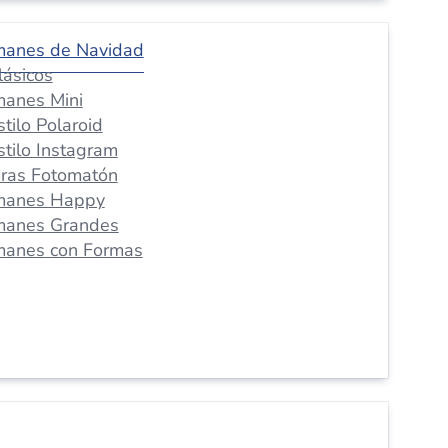
manes de Navidad
lásicos
manes Mini
stilo Polaroid
stilo Instagram
iras Fotomatón
manes Happy
manes Grandes
manes con Formas