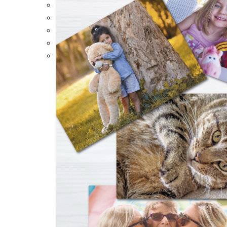
Portalápices Personalizados
Puzles Personalizados
Juegos de Mesa
Alfombrillas Personalizadas
Lámparas LED