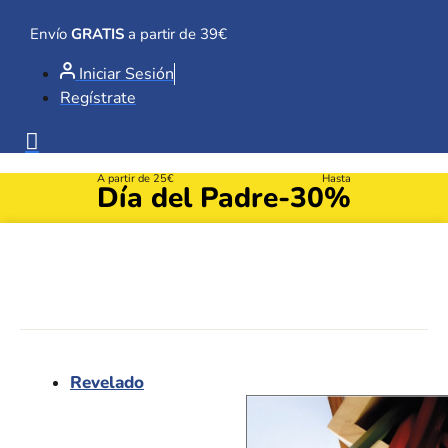
Ir
al
Envío
GRATIS
a partir de 39€
contenido
Iniciar Sesión
Regístrate
A partir de 25€
Hasta
Día del Padre
-30%
Revelado