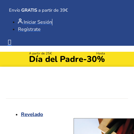
Ir
al
Envío
GRATIS
a partir de 39€
contenido
Iniciar Sesión
Regístrate
A partir de 25€
Hasta
Día del Padre
-30%
Revelado