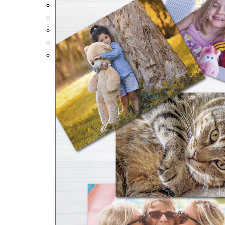
Portalápices Personalizados
Puzles Personalizados
Juegos de Mesa
Alfombrillas Personalizadas
Lámparas LED