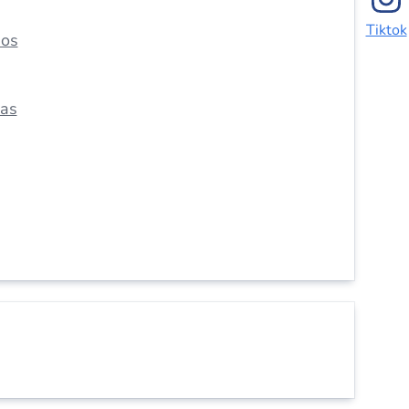
Tiktok
dos
das