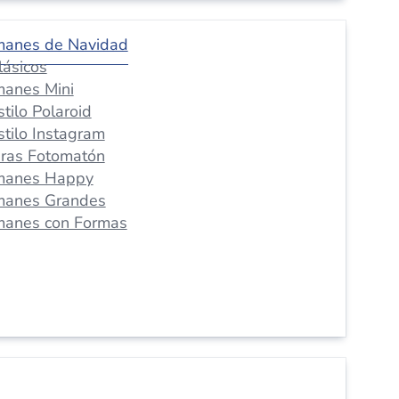
manes de Navidad
lásicos
manes Mini
stilo Polaroid
stilo Instagram
iras Fotomatón
manes Happy
manes Grandes
manes con Formas