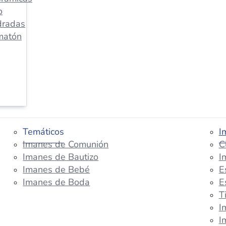
o
dradas
matón
Temáticos
I
Imanes de Comunión
C
Imanes de Bautizo
I
Imanes de Bebé
E
Imanes de Boda
E
T
I
I