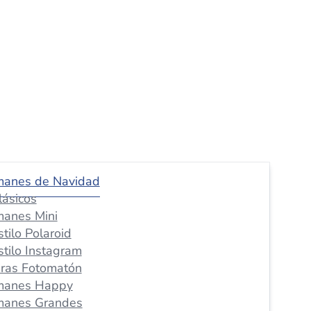
manes de Navidad
lásicos
manes Mini
stilo Polaroid
stilo Instagram
iras Fotomatón
manes Happy
manes Grandes