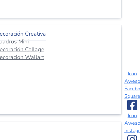
ecoración Creativa
uadros Mini
ecoración Collage
ecoración Wallart
Icon
Awes
Faceb
Squar
Icon
Awes
Instag