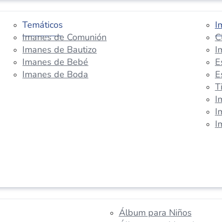
Temáticos
I
Imanes de Comunión
C
Imanes de Bautizo
I
Imanes de Bebé
E
Imanes de Boda
E
T
I
I
I
Álbum para Niños