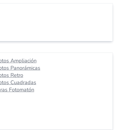
otos Ampliación
otos Panorámicas
otos Retro
otos Cuadradas
iras Fotomatón