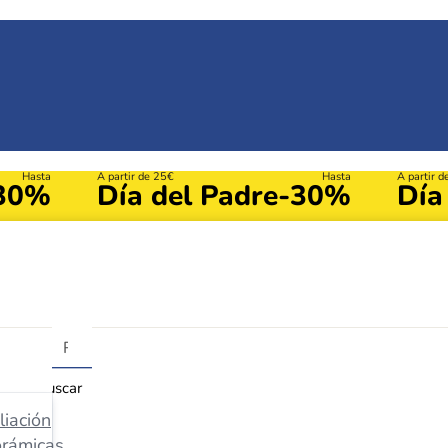
Hasta
A partir de 25€
Hasta
A partir 
30%
Día del Padre
-30%
Día
Buscar
iación
orámicas