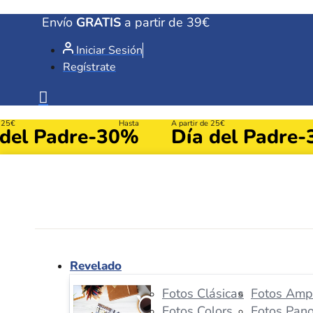
Ir
Envío
GRATIS
a partir de 39€
al
Iniciar Sesión
contenido
Regístrate
e 25€
Hasta
A partir de 25€
 del Padre
-30%
Día del Padre
-
Revelado
Fotos Clásicas
Fotos Ampl
Fotos Colors
Fotos Pan