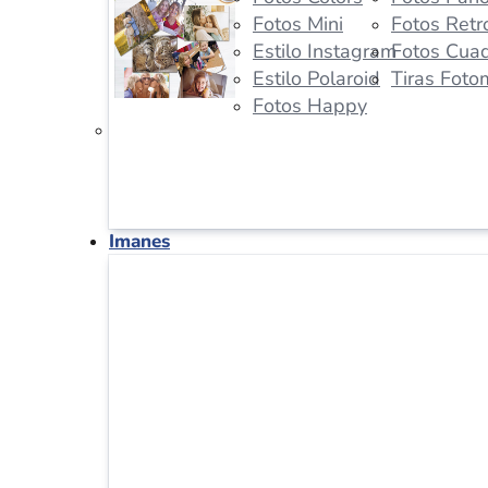
Fotos Mini
Fotos Retr
Estilo Instagram
Fotos Cua
Estilo Polaroid
Tiras Foto
Fotos Happy
Imanes