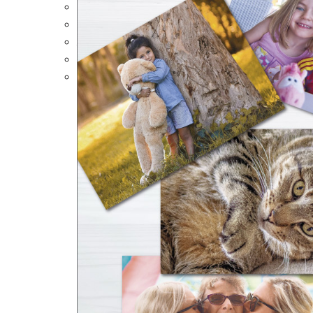
Portalápices Personalizados
Puzles Personalizados
Juegos de Mesa
Alfombrillas Personalizadas
Lámparas LED