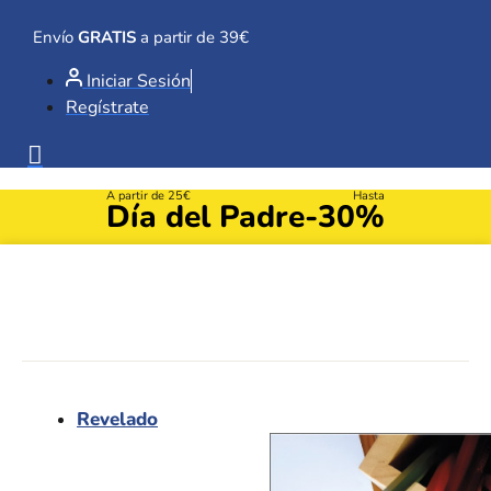
Ir
al
Envío
GRATIS
a partir de 39€
contenido
Iniciar Sesión
Regístrate
A partir de 25€
Hasta
Día del Padre
-30%
Revelado