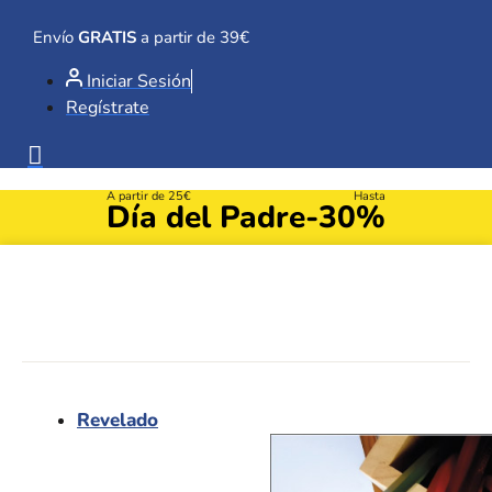
Ir
al
Envío
GRATIS
a partir de 39€
contenido
Iniciar Sesión
Regístrate
A partir de 25€
Hasta
Día del Padre
-30%
Revelado