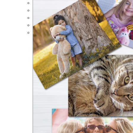
Portalápices Personalizados
Puzles Personalizados
Juegos de Mesa
Alfombrillas Personalizadas
Lámparas LED