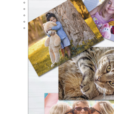
Portalápices Personalizados
Puzles Personalizados
Juegos de Mesa
Alfombrillas Personalizadas
Lámparas LED