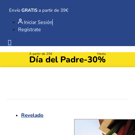
Ir
al
Envío
GRATIS
a partir de 39€
contenido
Iniciar Sesión
Regístrate
A partir de 25€
Hasta
Día del Padre
-30%
Revelado