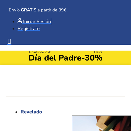
Ir
al
Envío
GRATIS
a partir de 39€
contenido
Iniciar Sesión
Regístrate
A partir de 25€
Hasta
Día del Padre
-30%
Revelado