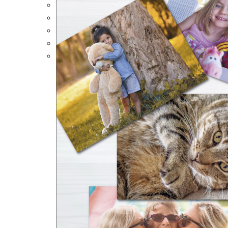
Portalápices Personalizados
Puzles Personalizados
Juegos de Mesa
Alfombrillas Personalizadas
Lámparas LED