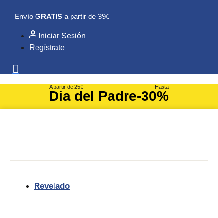
Ir
Envío
GRATIS
a partir de 39€
al
contenido
Iniciar Sesión
Regístrate
A partir de 25€
Hasta
Día del Padre
-30%
Revelado