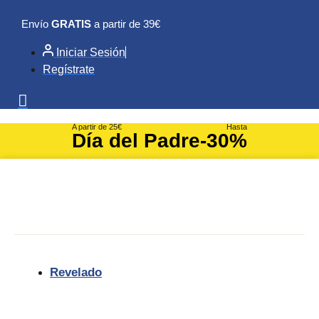
Ir
Envío
GRATIS
a partir de 39€
al
contenido
Iniciar Sesión
Regístrate
A partir de 25€
Hasta
Día del Padre
-30%
Revelado