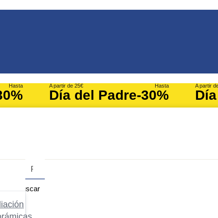
Hasta
A partir de 25€
Hasta
A partir d
30%
Día del Padre
-30%
Día
Buscar
iación
orámicas