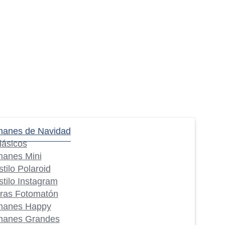
manes de Navidad
lásicos
manes Mini
stilo Polaroid
stilo Instagram
iras Fotomatón
manes Happy
manes Grandes