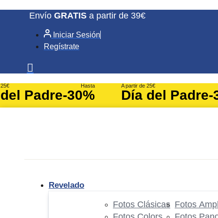
Ir
Envío
GRATIS
a partir de 39€
al
Iniciar Sesión
contenido
Regístrate
e 25€
Hasta
A partir de 25€
 del Padre
-30%
Día del Padre
-
Revelado
Fotos Clásicas
Fotos Ampl
Fotos Colors
Fotos Pan