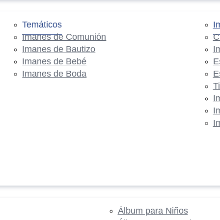
Temáticos
I
Imanes de Comunión
C
Imanes de Bautizo
I
Imanes de Bebé
E
Imanes de Boda
E
T
I
I
I
Álbum para Niños