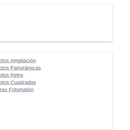
otos Ampliación
otos Panorámicas
otos Retro
otos Cuadradas
iras Fotomatón