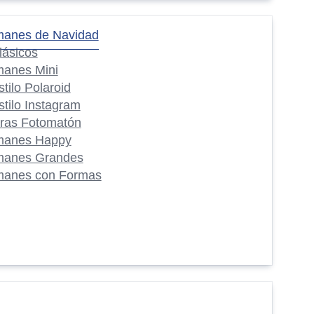
manes de Navidad
lásicos
manes Mini
stilo Polaroid
stilo Instagram
iras Fotomatón
manes Happy
manes Grandes
manes con Formas