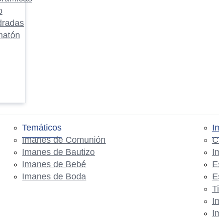
o
dradas
matón
Temáticos
I
Imanes de Comunión
C
Imanes de Bautizo
I
Imanes de Bebé
E
Imanes de Boda
E
T
I
I