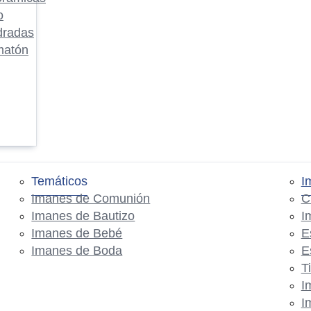
o
dradas
matón
Temáticos
I
Imanes de Comunión
C
Imanes de Bautizo
I
Imanes de Bebé
E
Imanes de Boda
E
T
I
I