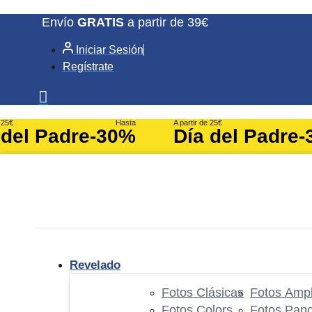
Ir
Envío
GRATIS
a partir de 39€
al
Iniciar Sesión
contenido
Regístrate
e 25€
Hasta
A partir de 25€
 del Padre
-30%
Día del Padre
-
Revelado
Fotos Clásicas
Fotos Ampl
Fotos Colors
Fotos Pan