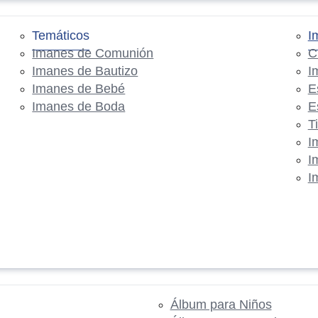
Temáticos
I
Imanes de Comunión
C
Imanes de Bautizo
I
Imanes de Bebé
E
Imanes de Boda
E
T
I
I
I
Álbum para Niños