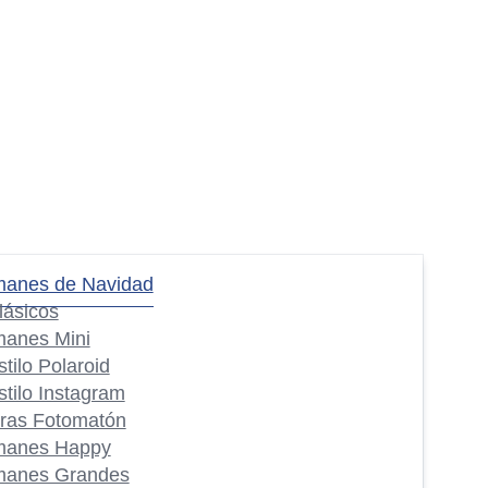
manes de Navidad
lásicos
manes Mini
stilo Polaroid
stilo Instagram
iras Fotomatón
manes Happy
manes Grandes