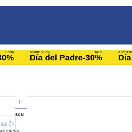
Hasta
A partir de 25€
Hasta
A partir d
30%
Día del Padre
-30%
Día
Buscar
iación
orámicas