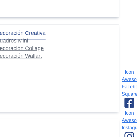
ecoración Creativa
uadros Mini
ecoración Collage
ecoración Wallart
Icon
Awes
Faceb
Squar
Icon
Awes
Instag