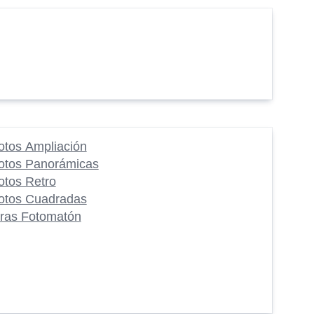
otos Ampliación
otos Panorámicas
otos Retro
otos Cuadradas
iras Fotomatón