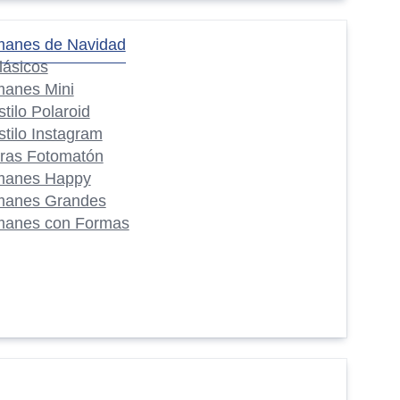
manes de Navidad
lásicos
manes Mini
stilo Polaroid
stilo Instagram
iras Fotomatón
manes Happy
manes Grandes
manes con Formas