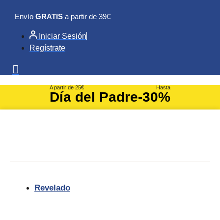
Ir
Envío
GRATIS
a partir de 39€
al
contenido
Iniciar Sesión
Regístrate
A partir de 25€
Hasta
Día del Padre
-30%
Revelado