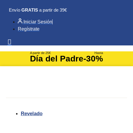
Ir
Envío
GRATIS
a partir de 39€
al
contenido
Iniciar Sesión
Regístrate
A partir de 25€
Hasta
Día del Padre
-30%
Revelado