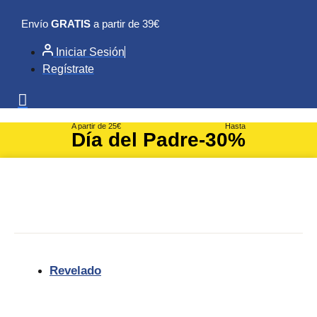
Ir
Envío
GRATIS
a partir de 39€
al
contenido
Iniciar Sesión
Regístrate
A partir de 25€
Hasta
Día del Padre
-30%
Revelado