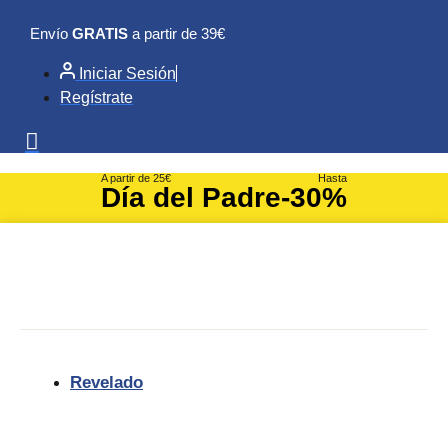
Ir
Envío
GRATIS
a partir de 39€
al
contenido
Iniciar Sesión
Regístrate
A partir de 25€
Hasta
Día del Padre
-30%
Revelado