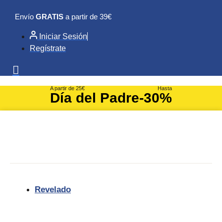
Ir
Envío
GRATIS
a partir de 39€
al
contenido
Iniciar Sesión
Regístrate
A partir de 25€
Hasta
Día del Padre
-30%
Revelado