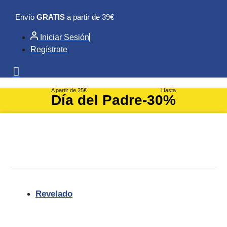
Ir
Envío
GRATIS
a partir de 39€
al
contenido
Iniciar Sesión
Regístrate
A partir de 25€
Hasta
Día del Padre
-30%
Revelado