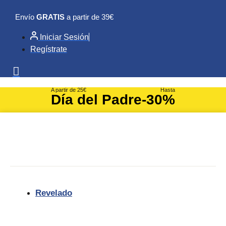
Ir
Envío
GRATIS
a partir de 39€
al
contenido
Iniciar Sesión
Regístrate
A partir de 25€
Hasta
Día del Padre
-30%
Revelado