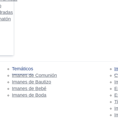
o
dradas
matón
Temáticos
I
Imanes de Comunión
C
Imanes de Bautizo
I
Imanes de Bebé
E
Imanes de Boda
E
T
I
I