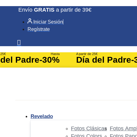
Ir
Envío
GRATIS
a partir de 39€
al
Iniciar Sesión
contenido
Regístrate
e 25€
Hasta
A partir de 25€
 del Padre
-30%
Día del Padre
-
Revelado
Fotos Clásicas
Fotos Ampl
Fotos Colors
Fotos Pan