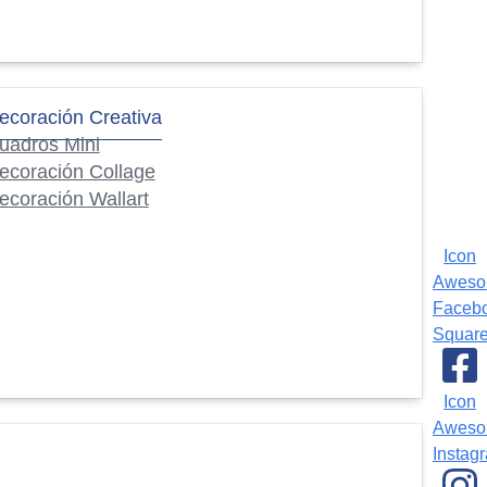
ecoración Creativa
uadros Mini
ecoración Collage
ecoración Wallart
Icon
Awes
Faceb
Squar
Icon
Awes
Instag