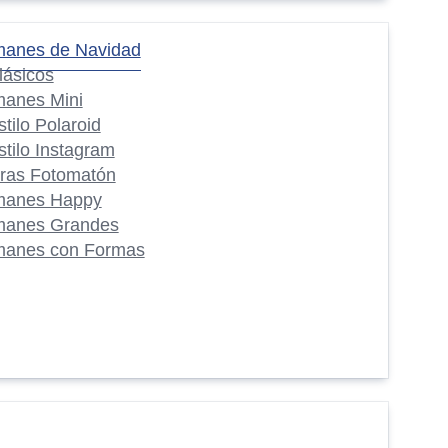
manes de Navidad
lásicos
manes Mini
stilo Polaroid
stilo Instagram
iras Fotomatón
manes Happy
manes Grandes
manes con Formas