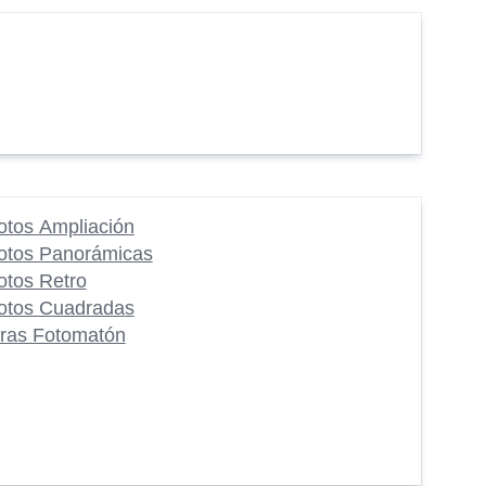
otos Ampliación
otos Panorámicas
otos Retro
otos Cuadradas
iras Fotomatón