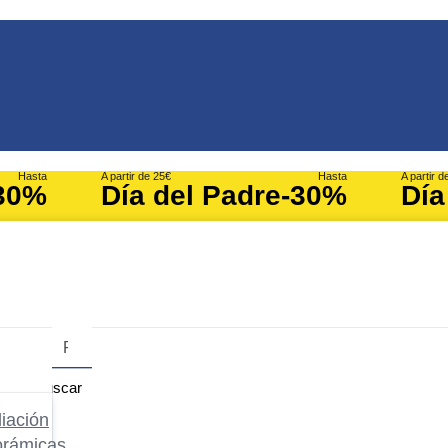
Hasta
A partir de 25€
Hasta
A partir d
30%
Día del Padre
-30%
Día
Buscar
iación
orámicas