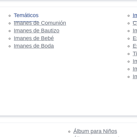
Temáticos
I
Imanes de Comunión
C
Imanes de Bautizo
I
Imanes de Bebé
E
Imanes de Boda
E
T
I
I
I
Álbum para Niños