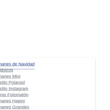
manes de Navidad
lásicos
manes Mini
stilo Polaroid
stilo Instagram
iras Fotomatón
manes Happy
manes Grandes