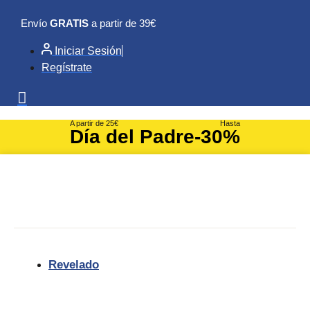
Ir
Envío
GRATIS
a partir de 39€
al
contenido
Iniciar Sesión
Regístrate
A partir de 25€
Hasta
Día del Padre
-30%
Revelado